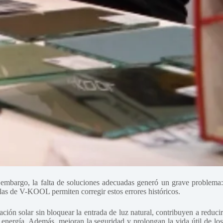
n embargo, la falta de soluciones adecuadas generó un grave problema:
las de V-KOOL permiten corregir estos errores históricos.
iación solar sin bloquear la entrada de luz natural, contribuyen a reducir
 energía. Además, mejoran la seguridad y prolongan la vida útil de los