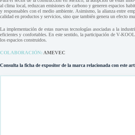
Para el sector de la construcción en México, la adopción de estas innov
al clima local, reduzcan emisiones de carbono y generen espacios habit
y responsables con el medio ambiente. Asimismo, la alianza entre em
calidad en productos y servicios, sino que también genera un efecto mul
La implementación de estas nuevas tecnologías asociadas a la industri
eficientes y confortables. En este sentido, la participación de V-KO
los espacios construidos.
COLABORACIÓN:
AMEVEC
Consulta la ficha de expositor de la marca relacionada con este art