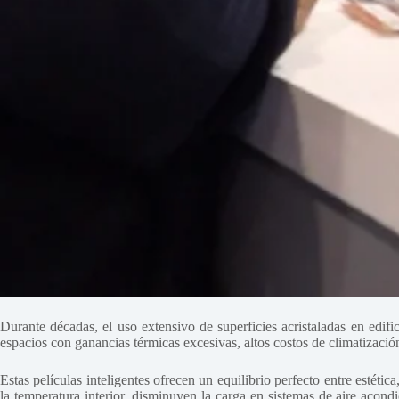
Durante décadas, el uso extensivo de superficies acristaladas en edi
espacios con ganancias térmicas excesivas, altos costos de climatizac
Estas películas inteligentes ofrecen un equilibrio perfecto entre estétic
la temperatura interior, disminuyen la carga en sistemas de aire acon