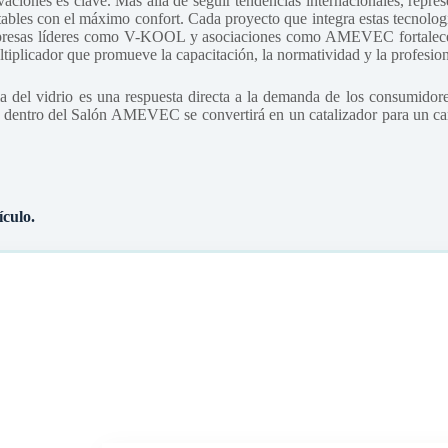
aciones es clave. Más allá de seguir tendencias internacionales, repres
ables con el máximo confort. Cada proyecto que integra estas tecnologí
presas líderes como V-KOOL y asociaciones como AMEVEC fortalece el 
tiplicador que promueve la capacitación, la normatividad y la profesion
a del vidrio es una respuesta directa a la demanda de los consumidore
OL dentro del Salón AMEVEC se convertirá en un catalizador para un c
ículo.