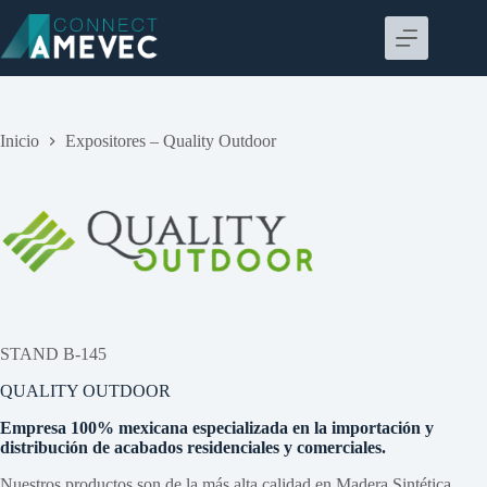
Saltar
al
contenido
Inicio
Expositores – Quality Outdoor
STAND B-145
QUALITY OUTDOOR
Empresa 100% mexicana especializada en la importación y
distribución de acabados residenciales y comerciales.
Nuestros productos son de la más alta calidad en Madera Sintética